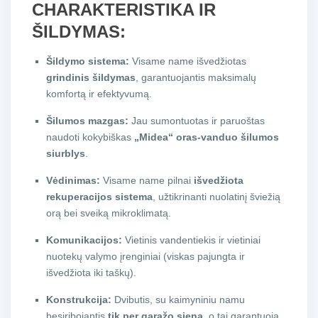
CHARAKTERISTIKA IR
ŠILDYMAS:
Šildymo sistema:
Visame name išvedžiotas
grindinis šildymas
, garantuojantis maksimalų
komfortą ir efektyvumą.
Šilumos mazgas:
Jau sumontuotas ir paruoštas
naudoti kokybiškas
„Midea“ oras-vanduo šilumos
siurblys
.
Vėdinimas:
Visame name pilnai
išvedžiota
rekuperacijos sistema
, užtikrinanti nuolatinį šviežią
orą bei sveiką mikroklimatą.
Komunikacijos:
Vietinis vandentiekis ir vietiniai
nuotekų valymo įrenginiai (viskas pajungta ir
išvedžiota iki taškų).
Konstrukcija:
Dvibutis, su kaimyniniu namu
besiribojantis
tik per garažo sieną
, o tai garantuoja