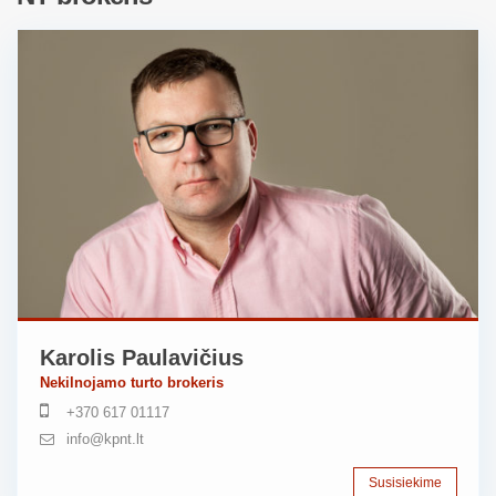
Karolis Paulavičius
Nekilnojamo turto brokeris
+370 617 01117
info@kpnt.lt
Susisiekime