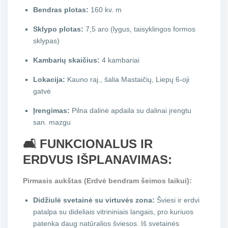
Bendras plotas:
160 kv. m
Sklypo plotas:
7,5 aro (lygus, taisyklingos formos
sklypas)
Kambarių skaičius:
4 kambariai
Lokacija:
Kauno raj., šalia Mastaičių, Liepų 6-oji
gatvė
Įrengimas:
Pilna dalinė apdaila su dalinai įrengtu
san. mazgu
🛋️ FUNKCIONALUS IR
ERDVUS IŠPLANAVIMAS:
Pirmasis aukštas (Erdvė bendram šeimos laikui):
Didžiulė svetainė su virtuvės zona:
Šviesi ir erdvi
patalpa su dideliais vitrininiais langais, pro kuriuos
patenka daug natūralios šviesos. Iš svetainės