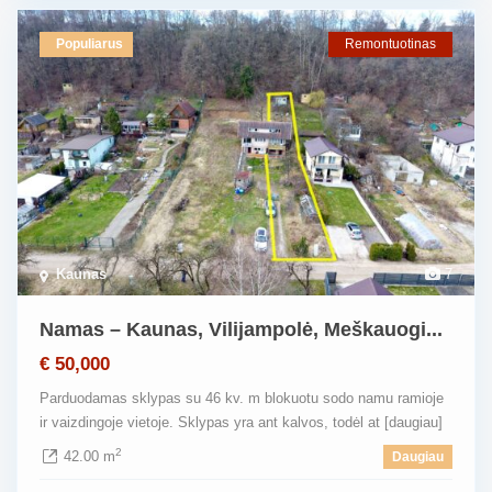
Populiarus
Remontuotinas
Kaunas
7
Namas – Kaunas, Vilijampolė, Meškauogi...
€ 50,000
Parduodamas sklypas su 46 kv. m blokuotu sodo namu ramioje
ir vaizdingoje vietoje. Sklypas yra ant kalvos, todėl at
[daugiau]
2
42.00 m
Daugiau