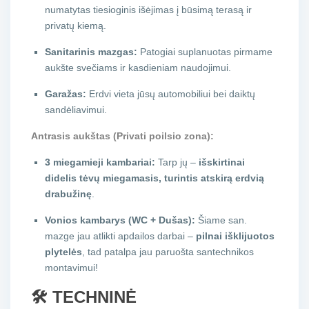
numatytas tiesioginis išėjimas į būsimą terasą ir
privatų kiemą.
Sanitarinis mazgas:
Patogiai suplanuotas pirmame
aukšte svečiams ir kasdieniam naudojimui.
Garažas:
Erdvi vieta jūsų automobiliui bei daiktų
sandėliavimui.
Antrasis aukštas (Privati poilsio zona):
3 miegamieji kambariai:
Tarp jų –
išskirtinai
didelis tėvų miegamasis, turintis atskirą erdvią
drabužinę
.
Vonios kambarys (WC + Dušas):
Šiame san.
mazge jau atlikti apdailos darbai –
pilnai išklijuotos
plytelės
, tad patalpa jau paruošta santechnikos
montavimui!
🛠️ TECHNINĖ