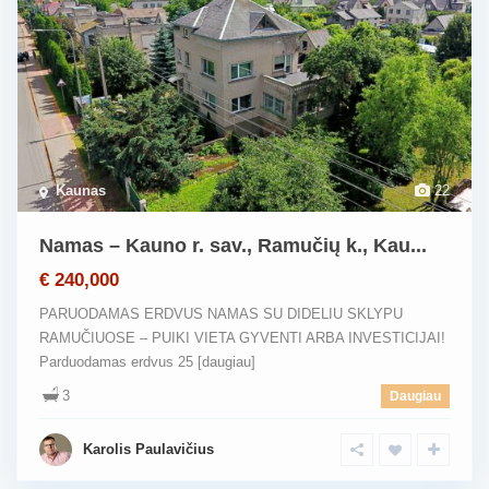
Kaunas
22
Namas – Kauno r. sav., Ramučių k., Kau...
€ 240,000
PARUODAMAS ERDVUS NAMAS SU DIDELIU SKLYPU
RAMUČIUOSE – PUIKI VIETA GYVENTI ARBA INVESTICIJAI!
Parduodamas erdvus 25
[daugiau]
3
Daugiau
Karolis Paulavičius