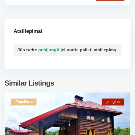
Atsiliepimai
Jūs turite
prisijungti
jei norite palikti atsiliepimą
Similar Listings
Populiarus
Įrengtas