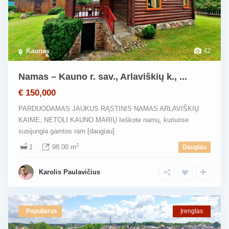
Kaunas
42
Namas – Kauno r. sav., Arlaviškių k., ...
€ 150,000
PARDUODAMAS JAUKUS RĄSTINIS NAMAS ARLAVIŠKIŲ
KAIME, NETOLI KAUNO MARIŲ Ieškote namų, kuriuose
susijungia gamtos ram
[daugiau]
2
1
98.00 m
Daugiau
Karolis Paulavičius
Populiarus
Įrengtas