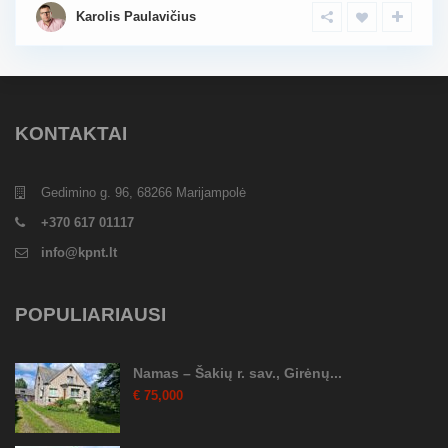
Karolis Paulavičius
KONTAKTAI
Gedimino g. 96, 68266 Marijampolė
+370 617 01117
info@kpnt.lt
POPULIARIAUSI
Namas – Šakių r. sav., Girėnų...
€ 75,000