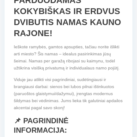
PARDUODAMAS
KOKYBIŠKAS IR ERDVUS
DVIBUTIS NAMAS KAUNO
RAJONE!
Ieškote ramybės, gamtos apsupties, tačiau norite išlikti
arti miesto? Šis namas – idealus pasirinkimas jūsų
šeimai. Namas per garažą ribojasi su kaimynu, todėl
užtikrina visišką privatumą ir individualaus namo pojūtį.
Viduje jau atlikti visi pagrindiniai, sudėtingiausi ir
brangiausi darbai: sienos bei lubos pilnai ištinkuotos
(paruoštos glaistymui/dažymui), įrengtas modernus
šildymas bei vėdinimas. Jums lieka tik galutiniai apdailos
akcentai pagal savo skonį!
📌 PAGRINDINĖ
INFORMACIJA: