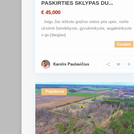
PASKIRTIES SKLYPAS DU...
€ 45,000
Jeigu Jūs ieškote gražios vietos prie upės, norite
užsiimti žemdirbyste, gyvulininkyste, augalininkyste
o ga
[daugiau]
Daugiau
Karolis Paulavičius
Populiarus