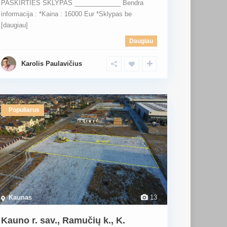
PASKIRTIES SKLYPAS _____________ Bendra
informacija : *Kaina : 16000 Eur *Sklypas be
[daugiau]
Daugiau
Karolis Paulavičius
Populiarus
Kaunas
13
Kauno r. sav., Ramučių k., K.