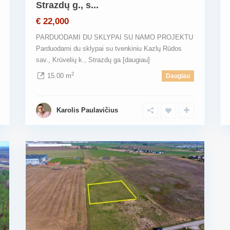
Strazdų g., s...
€ 22,000
PARDUODAMI DU SKLYPAI SU NAMO PROJEKTU
Parduodami du sklypai su tvenkiniu Kazlų Rūdos
sav., Krūvelių k., Strazdų ga
[daugiau]
2
15.00 m
Daugiau
Karolis Paulavičius