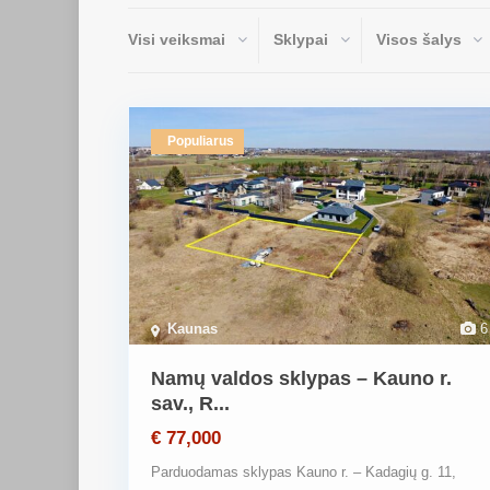
Visi veiksmai
Sklypai
Visos šalys
Populiarus
Kaunas
6
Namų valdos sklypas – Kauno r.
sav., R...
€ 77,000
Parduodamas sklypas Kauno r. – Kadagių g. 11,