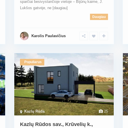
sparčiai besivystančioje vietoje – Bijūnų kaime, J.
Lukšos gatvėje, ne
[daugiau]
Daugiau
Karolis Paulavičius
Populiarus
Kazlų Rūda
25
Kazlų Rūdos sav., Krūvelių k.,