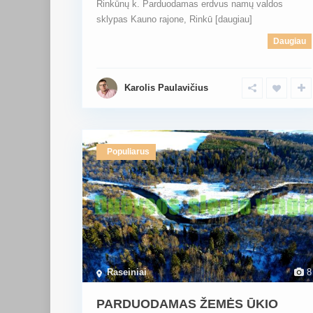
Rinkūnų k. Parduodamas erdvus namų valdos
sklypas Kauno rajone, Rinkū
[daugiau]
Daugiau
Karolis Paulavičius
Populiarus
Raseiniai
8
PARDUODAMAS ŽEMĖS ŪKIO