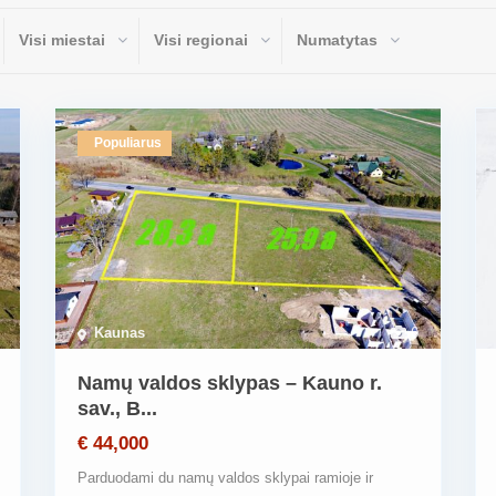
Visi miestai
Visi regionai
Numatytas
Populiarus
Kaunas
6
Namų valdos sklypas – Kauno r.
sav., B...
€ 44,000
Parduodami du namų valdos sklypai ramioje ir