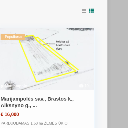
Populiarus
Marijampolė
10
Marijampolės sav., Brastos k.,
Alksnyno g., ...
€ 16,000
PARDUODAMAS 1,68 ha ŽEMĖS ŪKIO