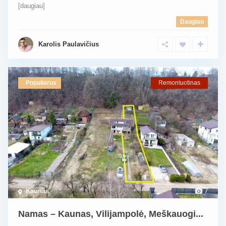
[daugiau]
Daugiau
Karolis Paulavičius
Populiarus
Remontuotinas
Kaunas
7
Namas – Kaunas, Vilijampolė, Meškauogi...