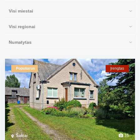
Visi miestai
Visi regionai
Numatytas
Populiarus
Įrengtas
Šakiai
16