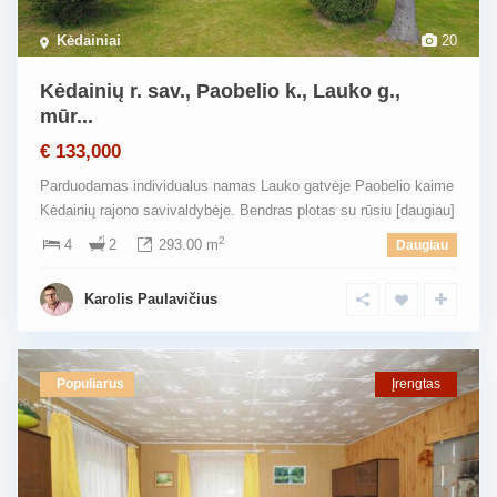
Kėdainiai
20
Kėdainių r. sav., Paobelio k., Lauko g.,
mūr...
€ 133,000
Parduodamas individualus namas Lauko gatvėje Paobelio kaime
Kėdainių rajono savivaldybėje. Bendras plotas su rūsiu
[daugiau]
2
4
2
293.00 m
Daugiau
Karolis Paulavičius
Populiarus
Įrengtas