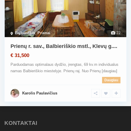
Balbėriškis
,
Prienai
22
Prienų r. sav., Balbieriškio mstl., Klevų g....
€ 31,500
Parduodamas optimalaus dydžio, įrengtas, 69 kv.m individualus
namas Balbieriškio miestelyje. Prienų raj. Nuo Prienų
[daugiau]
Daugiau
Karolis Paulavičius
KONTAKTAI