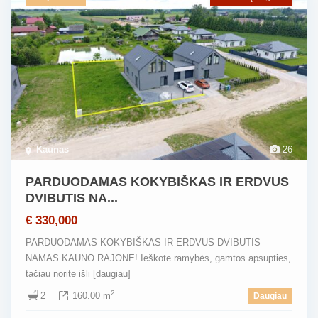
Kaunas
26
PARDUODAMAS KOKYBIŠKAS IR ERDVUS
DVIBUTIS NA...
€ 330,000
PARDUODAMAS KOKYBIŠKAS IR ERDVUS DVIBUTIS
NAMAS KAUNO RAJONE! Ieškote ramybės, gamtos apsupties,
tačiau norite išli
[daugiau]
2
2
160.00 m
Daugiau