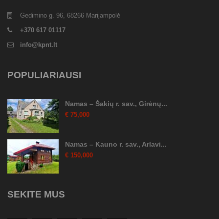
Gedimino g. 96, 68266 Marijampolė
+370 617 01117
info@kpnt.lt
POPULIARIAUSI
Namas – Šakių r. sav., Girėnų...
€ 75,000
Namas – Kauno r. sav., Arlavi...
€ 150,000
SEKITE MUS