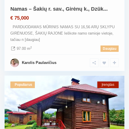
Namas – Šakių r. sav., Girėnų k., Dzūk...
€ 75,000
PARDUODAMAS MŪRINIS NAMAS SU 16,56 ARŲ SKLYPU
GIRĖNUOSE, ŠAKIŲ RAJONE Ieškote namo ramioje vietoje,
tačiau n
[daugiau]
2
97.00 m
Daugiau
Karolis Paulavičius
Populiarus
Įrengtas