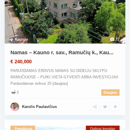
Kaunas
22
Namas – Kauno r. sav., Ramučių k., Kau...
€ 240,000
PARUODAMAS ERDVUS NAMAS SU DIDELIU SKLYPU
RAMUČIUOSE – PUIKI VIETA GYVENTI ARBA INVESTICIJAI!
Parduodamas erdvus 25
[daugiau]
3
Daugiau
Karolis Paulavičius
Populiarus
Dalinai Įrengtas