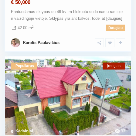
€ 50,000
Parduodamas sklypas su 46 kv. m blokuotu sodo namu ramioje
ir vaizdingoje vietoje. Sklypas yra ant kalvos, todėl at
[daugiau]
2
42.00 m
Daugiau
Karolis Paulavičius
Populiarus
Įrengtas
Kėdainiai
33