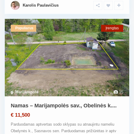
Karolis Paulavičius
Populiarus
Įrengtas
Marijampolė
15
Namas – Marijampolės sav., Obelinės k....
€ 11,500
Parduodamas aptvertas sodo sklypas su atnaujintu nameliu
Obelynės k., Sasnavos sen. Parduodamas prižiūrėtas ir aptv