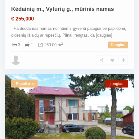
Kėdainių m., Vyturių g., mūrinis namas
€ 255,000
Parduodamas namas norintiems gyventi patogiai be papildomų
didesnių išlaidų ar rūpesčių. Pilnai įrengtas. da
[daugiau]
2
3
2
269.00 m
Daugiau
Populiarus
Įrengtas