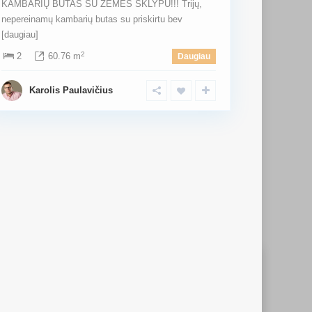
KAMBARIŲ BUTAS SU ŽEMĖS SKLYPU!!! Trijų,
nepereinamų kambarių butas su priskirtu bev
[daugiau]
2
2
60.76 m
Daugiau
Karolis Paulavičius
EKITE MUS