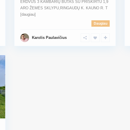
ERDVUS 3 KAMBARIŲ BUTAS SU PRISKIRTU 1,9
ARO ŽEMĖS SKLYPU,RINGAUDŲ K. KAUNO R. T
[daugiau]
Daugiau
Karolis Paulavičius
POPULIARIAUSI
S