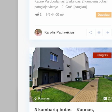
Kaune Parduodamas tvarkingas 2 kambarių butas
patogioje vietoje – J. Gruš
[daugiau]
2
1
44.00 m
Daugiau
Karolis Paulavičius
Įrengtas
Kaunas
20
KONTAKTAI
3 kambarių butas – Kaunas,