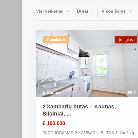
Visi veiksmai
Butai
Visos šalys
Populiarus
Įrengtas
Kaunas
16
2 kambarių butas – Kaunas,
Šilainiai, ...
€ 100,000
PARDUODAMAS 2 KAMBARIŲ BUTAS J. Grušo g.,