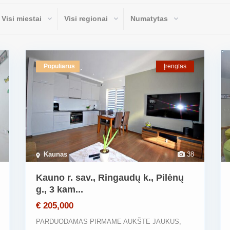
Visi miestai
Visi regionai
Numatytas
Populiarus
Įrengtas
Kaunas
38
Kauno r. sav., Ringaudų k., Pilėnų
g., 3 kam...
€ 205,000
PARDUODAMAS PIRMAME AUKŠTE JAUKUS,